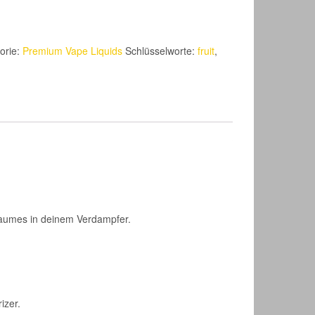
orie:
Premium Vape Liquids
Schlüsselworte:
fruit
,
ibaumes in deinem Verdampfer.
izer.