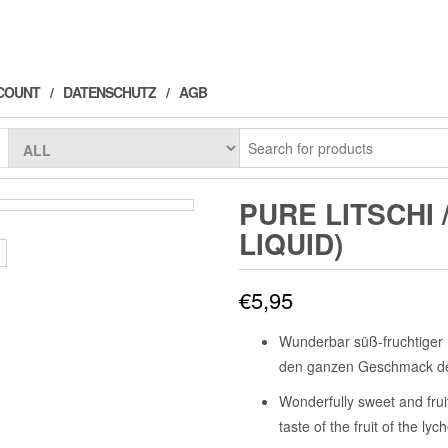
COUNT
DATENSCHUTZ
AGB
PURE LITSCHI 
LIQUID)
€
5,95
Wunderbar süß-fruchtiger F
den ganzen Geschmack der
Wonderfully sweet and fruit
taste of the fruit of the lyc