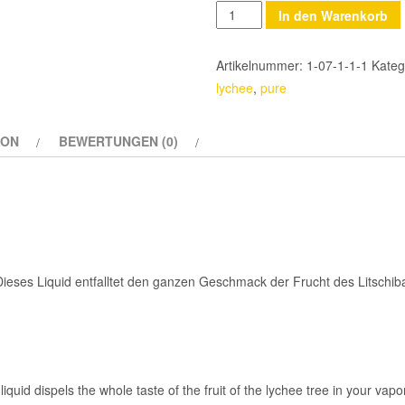
Anzahl
In den Warenkorb
Artikelnummer:
1-07-1-1-1
Kateg
lychee
,
pure
ION
BEWERTUNGEN (0)
 Dieses Liquid entfalltet den ganzen Geschmack der Frucht des Litsch
liquid dispels the whole taste of the fruit of the lychee tree in your vapor