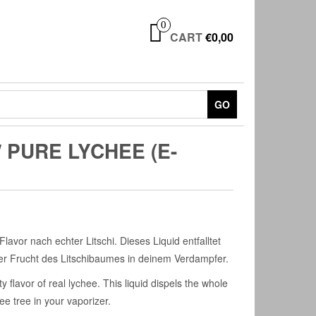
0
CART
€0,00
GO
/ PURE LYCHEE (E-
lavor nach echter Litschi. Dieses Liquid entfalltet
 Frucht des Litschibaumes in deinem Verdampfer.
y flavor of real lychee. This liquid dispels the whole
hee tree in your vaporizer.